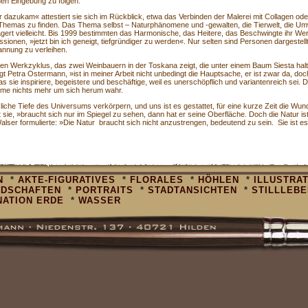
en Eingebung zu folgen.
r dazukam« attestiert sie sich im Rückblick, etwa das Verbinden der Malerei mit Collagen ode
 Themas zu finden. Das Thema selbst – Naturphänomene und -gewalten, die Tierwelt, die Um
gert vielleicht. Bis 1999 bestimmten das Harmonische, das Heitere, das Beschwingte ihr Wer
onen, »jetzt bin ich geneigt, tiefgründiger zu werden«. Nur selten sind Personen dargestellt
pannung zu verleihen.
n Werkzyklus, das zwei Weinbauern in der Toskana zeigt, die unter einem Baum Siesta halt
Petra Ostermann, »ist in meiner Arbeit nicht unbedingt die Hauptsache, er ist zwar da, doc
s sie inspiriere, begeistere und beschäftige, weil es unerschöpflich und variantenreich sei. 
hme nichts mehr um sich herum wahr.
liche Tiefe des Universums verkörpern, und uns ist es gestattet, für eine kurze Zeit die Wun
ie, »braucht sich nur im Spiegel zu sehen, dann hat er seine Oberfläche. Doch die Natur is
alser formulierte: »Die Natur braucht sich nicht anzustrengen, bedeutend zu sein. Sie ist es
N
*
AKTE-FIGURATIVES
*
FLORALES
*
HÖHLEN
*
ILLUSTRA
NDSCHAFTEN
*
PORTRAITS
*
STADTANSICHTEN
*
STILLLEBE
NATION ERDE
*
WASSER