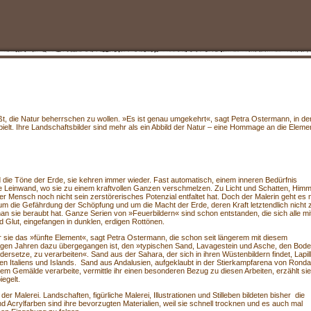
ßt, die Natur beherrschen zu wollen. »Es ist genau umgekehrt«, sagt Petra Ostermann, in de
ielt. Ihre Landschaftsbilder sind mehr als ein Abbild der Natur – eine Hommage an die Elem
nd die Töne der Erde, sie kehren immer wieder. Fast automatisch, einem inneren Bedürfnis
e Leinwand, wo sie zu einem kraftvollen Ganzen verschmelzen. Zu Licht und Schatten, Himm
 Mensch noch nicht sein zerstörerisches Potenzial entfaltet hat. Doch der Malerin geht es n
r um die Gefährdung der Schöpfung und um die Macht der Erde, deren Kraft letztendlich nicht 
an sie beraubt hat. Ganze Serien von »Feuerbildern« sind schon entstanden, die sich alle mi
 Glut, eingefangen in dunklen, erdigen Rottönen.
r sie das »fünfte Element«, sagt Petra Ostermann, die schon seit längerem mit diesem
inigen Jahren dazu übergegangen ist, den »typischen Sand, Lavagestein und Asche, den Bode
ersetze, zu verarbeiten«. Sand aus der Sahara, der sich in ihren Wüstenbildern findet, Lapill
n Italiens und Islands. Sand aus Andalusien, aufgeklaubt in der Stierkampfarena von Rond
em Gemälde verarbeite, vermittle ihr einen besonderen Bezug zu diesen Arbeiten, erzählt sie
iegelt.
 Malerei. Landschaften, figürliche Malerei, Illustrationen und Stilleben bildeten bisher die
d Acrylfarben sind ihre bevorzugten Materialien, weil sie schnell trocknen und es auch mal