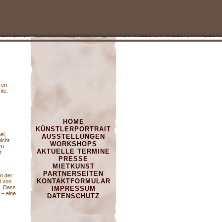
ren
ente.
HOME
KÜNSTLERPORTRAIT
el,
AUSSTELLUNGEN
icht
WORKSHOPS
zu
AKTUELLE TERMINE
t
PRESSE
MIETKUNST
PARTNERSEITEN
n der
KONTAKTFORMULAR
i von
a. Dass
IMPRESSUM
 – eine
DATENSCHUTZ