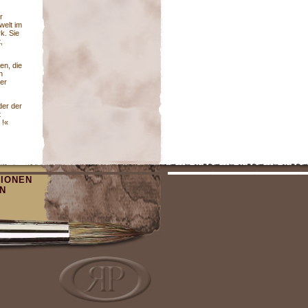
r
welt im
k. Sie
,
en, die
h
Der
der der
t
 !«
TIONEN
N