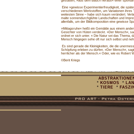
gestatten, »aus dem Bauch heraus« einer spontan
Eine »gewisse Experimentierfreudigkeit, die späte
verschiedenen Werkstoffen, um Variationen ihres
weitesten Sinne – habe sich kaum verändert. Verla
malte sonnendurchglühte Landschaften und Impressi
allenfalls, um der Bildkomposition eine gewisse S
»Mittagsruhe« heißt ein Gemälde aus einem andere
Gesichter von Hüten verdeckt. »Der Mensch«, sagt 
ordnet er sich unter. « Die Natur sei das Thema, da
Mensch hingegen sehe oft nur sich selbst und ne
Es sind gerade die Kleinigkeiten, die die unermess
Schöpfung erleben zu dürfen. »Der Mensch«, sagt s
herrlicher als der Mensch.« Oder, wie es Robert W
©Berit Kriegs
ABSTRAKTIONE
*
KOSMOS
*
LA
*
TIERE
*
FASZI