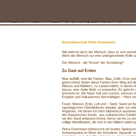
Künstlerportrait Petra Ostermann
Wie klein ist doch der Mensch, dass er sich anma
Werk der Mensch nur eine untergeordnete Rolle sp
Der Mensch - die "Krone" der Schöpfung?
Zu Gast auf Erden
Was auffällt, sind die Farben. Blau, Gelb, Grün u
gehorchend, finden diese Farben ihren Weg auf di
Wiesen und Wäldern, zu Landschaften, in denen der
darum, eine ›heile Welt‹ zu entwerfen. Es geht ih
bremsen ist: Die Natur holt sich zurück, wessen m
Eruption und Vulkanismus beschäftigen – Hitze und
Feuer, Wasser, Erde, Luft und – Sand. Sand sei fü
»geologischen Überbleibsel« arbeitet, aber vor e
Regionen, mit denen ich mich bildnerisch auseinand
den Kanarischen Inseln, aus vulkanischen Gebiete
sie den Sand anfassen könne, bevor sie ihn zu ein
völlige Identifikation, die sich in den Bildern widersp
Petra Ostermann beherrscht ein breites Spektrum der
Schwerpunkte im Werk der Künstlerin. Aquarell- un